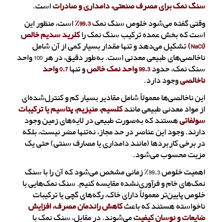
سنگ نمک برای مصرف صنعتی، دامداری و صادرات
است.
وقتی گفته می‌شود خلوص سنگ نمک
99.3٪
است، منظور این
است که بخش عمده ترکیب سنگ نمک را
کلرید سدیم خالص
(NaCl)
تشکیل می‌دهد و تنها مقدار بسیار کمی از آن شامل
ناخالصی‌های طبیعی معدنی است. به‌طور دقیق، در هر 100 واحد
سنگ نمک، حدود
99.3 واحد نمک خالص
و تنها
0.7 واحد
ناخالصی
وجود دارد.
این ناخالصی‌ها معمولاً شامل مقادیر بسیار کم و کنترل‌شده‌ای
از مواد معدنی طبیعی مانند
کلسیم، منیزیم، پتاسیم یا ترکیبات
سولفاتی
هستند که به‌صورت طبیعی در لایه‌های زمین وجود
دارند. وجود این عناصر در حد مجاز، نه‌تنها مضر نیست، بلکه
در برخی کاربردها (مانند دامداری یا مصارف سنتی) حتی یک
مزیت محسوب می‌شود.
اهمیت خلوص 99.3٪ زمانی مشخص می‌شود که آن را با سنگ
نمک‌های خام و فرآوری‌نشده مقایسه کنیم. سنگ نمک‌هایی با
خلوص پایین‌تر معمولاً دارای خاک، رگه‌های گچی یا ترکیبات
ناخواسته هستند که باعث
کاهش راندمان مصرف، افزایش
ضایعات و نوسان کیفیت
می‌شوند. در مقابل، سنگ نمک با