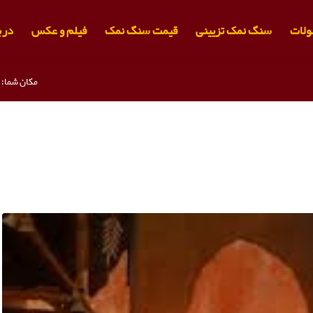
لات
سنگ نمک تزیینی
قیمت سنگ نمک
فیلم و عکس
دربا
مکان شما: