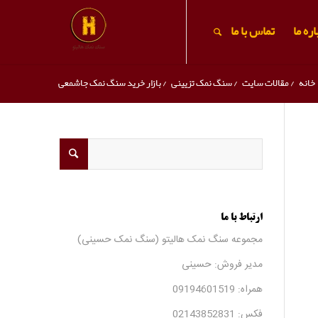
ره ما
تماس با ما
خانه
/
مقالات سایت
/
سنگ نمک تزیینی
/
بازار خرید سنگ نمک جاشمعی
ارتباط با ما
مجموعه سنگ نمک هالیتو (سنگ نمک حسینی)
مدیر فروش: حسینی
همراه:
09194601519
فکس:
02143852831