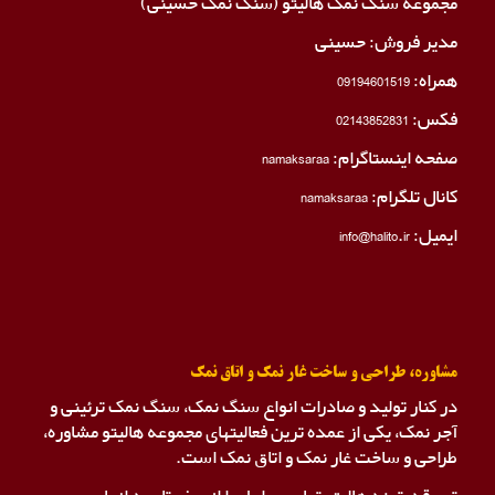
مجموعه سنگ نمک هالیتو (سنگ نمک حسینی)
مدیر فروش: حسینی
همراه:
09194601519
فکس:
02143852831
صفحه اینستاگرام:
namaksaraa
کانال تلگرام:
namaksaraa
ایمیل: info@halito.ir
مشاوره، طراحی و ساخت غار نمک و اتاق نمک
در کنار تولید و صادرات انواع سنگ نمک، سنگ نمک ترئینی و
آجر نمک، یکی از عمده ترین فعالیتهای مجموعه هالیتو مشاوره،
طراحی و ساخت غار نمک و اتاق نمک است.