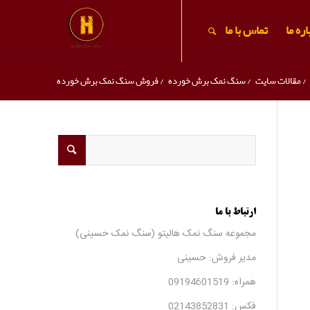
ره ما
تماس با ما
/
مقالات سایت
/
سنگ نمک برش خورده
/
فروش سنگ نمک برش خورده
ارتباط با ما
مجموعه سنگ نمک هالیتو (سنگ نمک حسینی)
مدیر فروش: حسینی
همراه:
09194601519
فکس:
02143852831