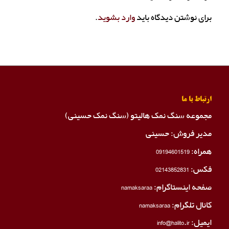
برای نوشتن دیدگاه باید
وارد بشوید
.
ارتباط با ما
مجموعه سنگ نمک هالیتو (سنگ نمک حسینی)
مدیر فروش: حسینی
همراه:
09194601519
فکس:
02143852831
صفحه اینستاگرام:
namaksaraa
کانال تلگرام:
namaksaraa
ایمیل: info@halito.ir