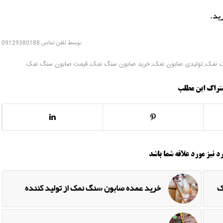
ید.
توسط
تلفن تماس 09129380188
گ نمک
,
تولیدی صابون نمک
,
خرید صابون سنگ نمک
,
قیمت صابون سنگ نمک
تراک این مطلب
د نیز مورد علاقه شما باشد
ک
خرید عمده صابون سنگ نمک از تولید کننده