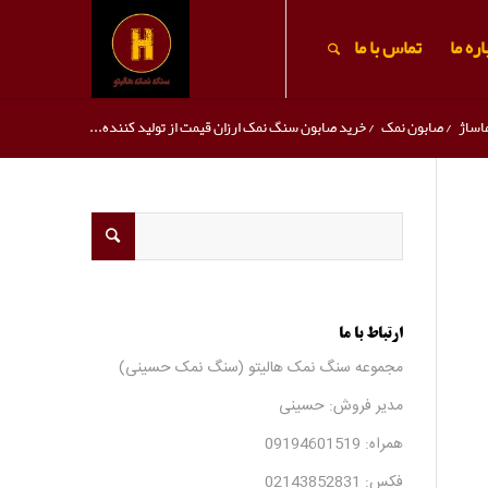
ره ما
تماس با ما
اساژ
/
صابون نمک
/
خرید صابون سنگ نمک ارزان قیمت از تولید کننده...
ارتباط با ما
مجموعه سنگ نمک هالیتو (سنگ نمک حسینی)
مدیر فروش: حسینی
همراه:
09194601519
فکس:
02143852831