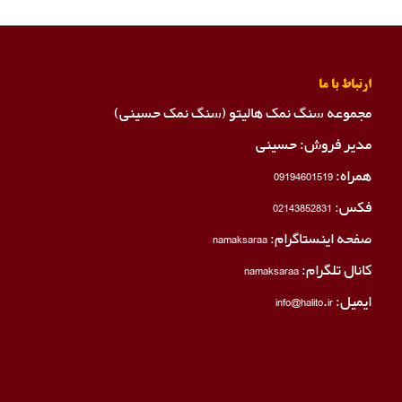
ارتباط با ما
مجموعه سنگ نمک هالیتو (سنگ نمک حسینی)
مدیر فروش: حسینی
همراه:
09194601519
فکس:
02143852831
صفحه اینستاگرام:
namaksaraa
کانال تلگرام:
namaksaraa
ایمیل: info@halito.ir