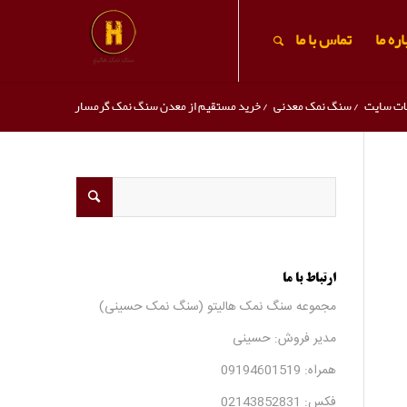
ره ما
تماس با ما
ات سایت
/
سنگ نمک معدنی
/
خرید مستقیم از معدن سنگ نمک گرمسار
ارتباط با ما
مجموعه سنگ نمک هالیتو (سنگ نمک حسینی)
مدیر فروش: حسینی
همراه:
09194601519
فکس:
02143852831