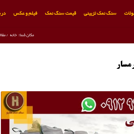
لات
سنگ نمک تزیینی
قیمت سنگ نمک
فیلم و عکس
دربا
مکان شما:
خانه
/
مقال
مسار