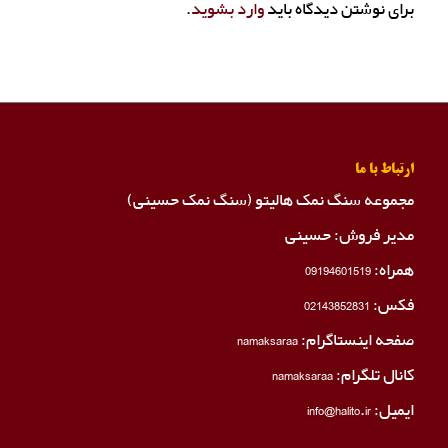
برای نوشتن دیدگاه باید
وارد بشوید
.
ارتباط با ما
مجموعه سنگ نمک هالیتو (سنگ نمک حسینی)
مدیر فروش: حسینی
همراه:
09194601519
فکس:
02143852831
صفحه اینستاگرام:
namaksaraa
کانال تلگرام:
namaksaraa
ایمیل: info@halito.ir