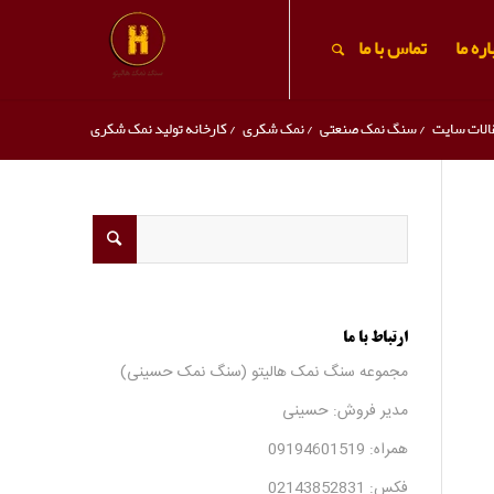
ره ما
تماس با ما
الات سایت
/
سنگ نمک صنعتی
/
نمک شکری
/
کارخانه تولید نمک شکری
ارتباط با ما
مجموعه سنگ نمک هالیتو (سنگ نمک حسینی)
مدیر فروش: حسینی
همراه:
09194601519
فکس:
02143852831