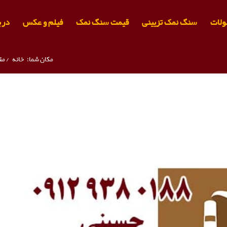
لات
سنگ نمک تزیینی
قیمت سنگ نمک
فیلم و عکس
دربا
مکان شما:
خانه
/
مق