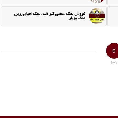
فروش نمک سختی گیر آب ، نمک احیای رزین ،
نمک بویلر
0
پاسخ