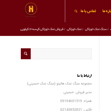
ره ما
تماس با ما
/
سنگ نمک خوراکی
/
نمک خوراکی
/
فروش نمک خوراکی کیسه 20 کیلویی
ارتباط با ما
مجموعه سنگ نمک هالیتو (سنگ نمک حسینی)
مدیر فروش: حسینی
همراه:
09194601519
فکس:
02143852831