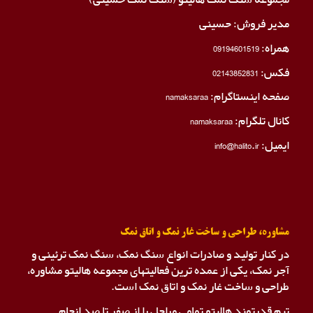
مدیر فروش: حسینی
همراه:
09194601519
فکس:
02143852831
صفحه اینستاگرام:
namaksaraa
کانال تلگرام:
namaksaraa
ایمیل: info@halito.ir
مشاوره، طراحی و ساخت غار نمک و اتاق نمک
در کنار تولید و صادرات انواع سنگ نمک، سنگ نمک ترئینی و
آجر نمک، یکی از عمده ترین فعالیتهای مجموعه هالیتو مشاوره،
طراحی و ساخت غار نمک و اتاق نمک است.
تیم قدرتمند هالیتو تمامی مراحل را از صفر تا صد انجام