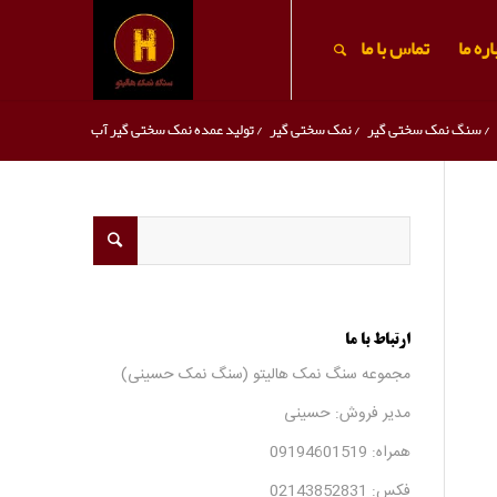
ره ما
تماس با ما
/
سنگ نمک سختی گیر
/
نمک سختی گیر
/
تولید عمده نمک سختی گیر آب
ارتباط با ما
مجموعه سنگ نمک هالیتو (سنگ نمک حسینی)
مدیر فروش: حسینی
همراه:
09194601519
فکس:
02143852831