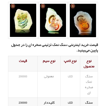
قیمت خرید اینترنتی سنگ نمک تزئینی صخره ای را در جدول
پایین می‌بینید.
نوع
نوع لامپ
نوع سیم
قیمت
محصول
سنگ
LED
معمولی
200000
نمک
صخره
ای
سنگ
LED
کلیددار
230000