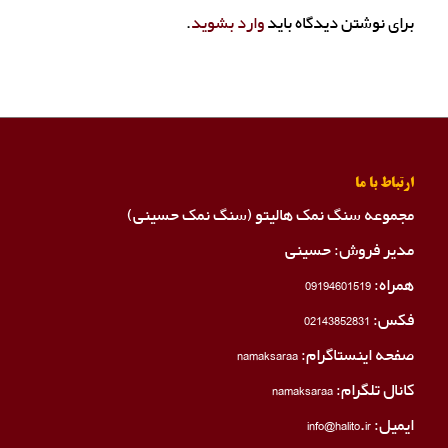
برای نوشتن دیدگاه باید
وارد بشوید
.
ارتباط با ما
مجموعه سنگ نمک هالیتو (سنگ نمک حسینی)
مدیر فروش: حسینی
همراه:
09194601519
فکس:
02143852831
صفحه اینستاگرام:
namaksaraa
کانال تلگرام:
namaksaraa
ایمیل: info@halito.ir