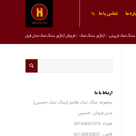
ره ما
تماس با ما
سنگ نمک تزیینی
/
آباژور سنگ نمک
/
فروش آباژور سنگ نمک مدل فیل
ارتباط با ما
مجموعه سنگ نمک هالیتو (سنگ نمک حسینی)
مدیر فروش: حسینی
همراه:
09194601519
فکس:
02143852831