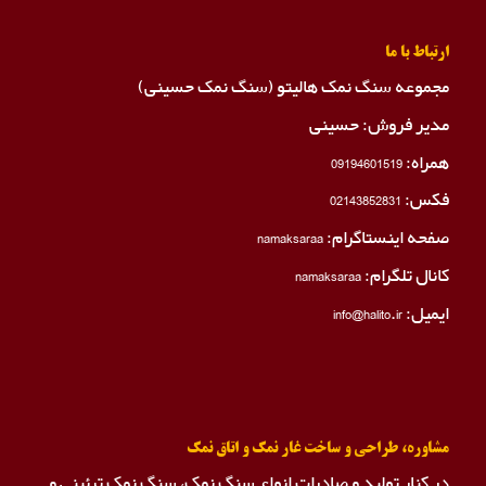
ارتباط با ما
مجموعه سنگ نمک هالیتو (سنگ نمک حسینی)
مدیر فروش: حسینی
همراه:
09194601519
فکس:
02143852831
صفحه اینستاگرام:
namaksaraa
کانال تلگرام:
namaksaraa
ایمیل: info@halito.ir
مشاوره، طراحی و ساخت غار نمک و اتاق نمک
در کنار تولید و صادرات انواع سنگ نمک، سنگ نمک ترئینی و