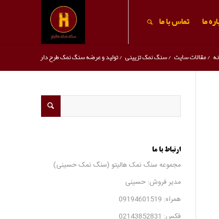
ره ما
تماس با ما
نه
/
مقالات سایت
/
سنگ نمک تزیینی
/
تولید و عرضه سنگ نمک طرح دار
ارتباط با ما
مجموعه سنگ نمک هالیتو (سنگ نمک حسینی)
مدیر فروش: حسینی
همراه:
09194601519
فکس:
02143852831