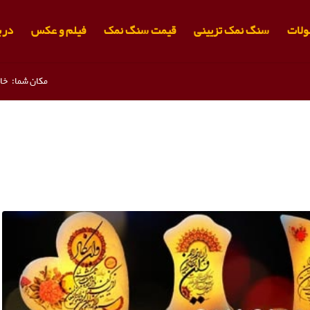
لات
سنگ نمک تزیینی
قیمت سنگ نمک
فیلم و عکس
دربا
مکان شما:
خا