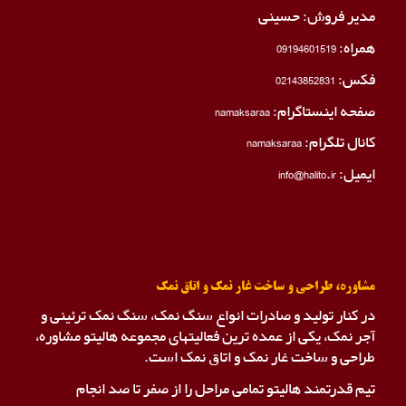
مدیر فروش: حسینی
همراه:
09194601519
فکس:
02143852831
صفحه اینستاگرام:
namaksaraa
کانال تلگرام:
namaksaraa
ایمیل: info@halito.ir
مشاوره، طراحی و ساخت غار نمک و اتاق نمک
در کنار تولید و صادرات انواع سنگ نمک، سنگ نمک ترئینی و
آجر نمک، یکی از عمده ترین فعالیتهای مجموعه هالیتو مشاوره،
طراحی و ساخت غار نمک و اتاق نمک است.
تیم قدرتمند هالیتو تمامی مراحل را از صفر تا صد انجام