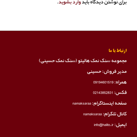
برای نوشتن دیدگاه باید
وارد بشوید
.
ارتباط با ما
مجموعه سنگ نمک هالیتو (سنگ نمک حسینی)
مدیر فروش: حسینی
همراه:
09194601519
فکس:
02143852831
صفحه اینستاگرام:
namaksaraa
کانال تلگرام:
namaksaraa
ایمیل: info@halito.ir