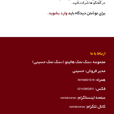
در گفتگو ها شرکت کنید.
برای نوشتن دیدگاه باید
وارد بشوید
.
ارتباط با ما
مجموعه سنگ نمک هالیتو (سنگ نمک حسینی)
مدیر فروش: حسینی
همراه:
09194601519
فکس:
02143852831
صفحه اینستاگرام:
namaksaraa
کانال تلگرام:
namaksaraa