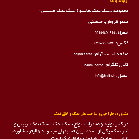
ارتباط با ما
مجموعه سنگ نمک هالیتو (سنگ نمک حسینی)
مدیر فروش: حسینی
همراه:
09194601519
فکس:
02143852831
صفحه اینستاگرام:
namaksaraa
کانال تلگرام:
namaksaraa
ایمیل: info@halito.ir
مشاوره، طراحی و ساخت غار نمک و اتاق نمک
در کنار تولید و صادرات انواع سنگ نمک، سنگ نمک ترئینی و
آجر نمک، یکی از عمده ترین فعالیتهای مجموعه هالیتو مشاوره،
طراحی و ساخت غار نمک و اتاق نمک است.