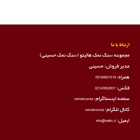
ارتباط با ما
مجموعه سنگ نمک هالیتو (سنگ نمک حسینی)
مدیر فروش: حسینی
همراه:
09194601519
فکس:
02143852831
صفحه اینستاگرام:
namaksaraa
کانال تلگرام:
namaksaraa
ایمیل: info@halito.ir