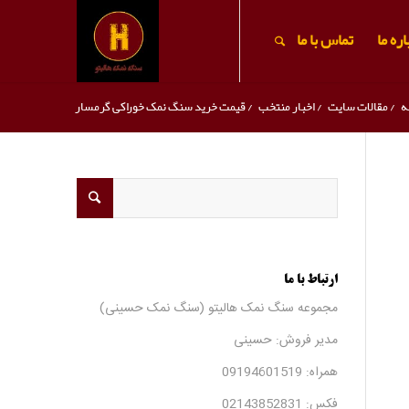
ره ما
تماس با ما
ه
/
مقالات سایت
/
اخبار منتخب
/
قیمت خرید سنگ نمک خوراکی گرمسار
ارتباط با ما
مجموعه سنگ نمک هالیتو (سنگ نمک حسینی)
مدیر فروش: حسینی
همراه:
09194601519
فکس:
02143852831