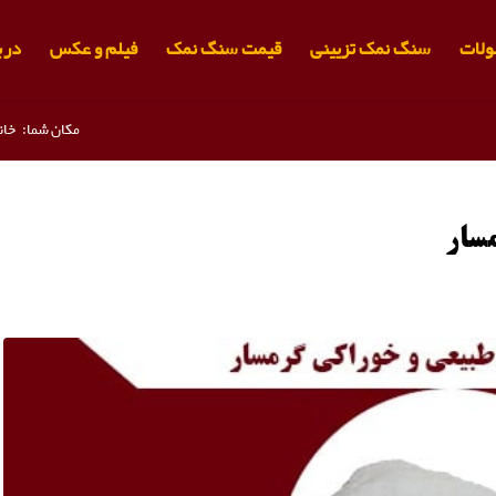
لات
سنگ نمک تزیینی
قیمت سنگ نمک
فیلم و عکس
دربا
مکان شما:
خان
سار