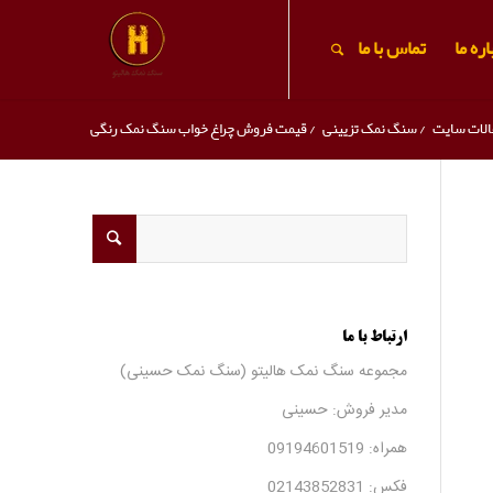
ره ما
تماس با ما
الات سایت
/
سنگ نمک تزیینی
/
قیمت فروش چراغ خواب سنگ نمک رنگی
ارتباط با ما
مجموعه سنگ نمک هالیتو (سنگ نمک حسینی)
مدیر فروش: حسینی
همراه:
09194601519
فکس:
02143852831