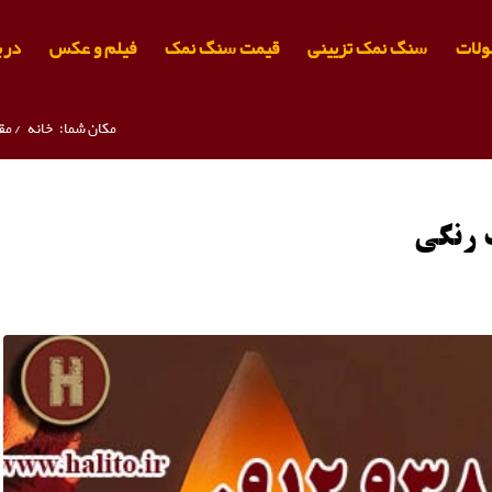
لات
سنگ نمک تزیینی
قیمت سنگ نمک
فیلم و عکس
دربا
مکان شما:
خانه
/
مق
 رنگی