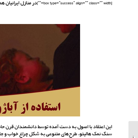
[box type=”success” align=”” class=”” width=””]در منازل ایرانیان همواره سنگ نمک مانند یک شی با ارزش نگهداری می‌شده است[/box]
این اعتقاد با اصول به دست آمده توسط دانشمندان قرن حاضر
سنگ نمک هالیتو، طرح‌های متنوعی به شکل چراغ خواب و جا
تولید و عرضه سنگ