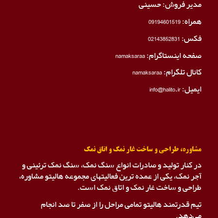
مدیر فروش: حسینی
همراه:
09194601519
فکس:
02143852831
صفحه اینستاگرام:
namaksaraa
کانال تلگرام:
namaksaraa
ایمیل: info@halito.ir
مشاوره، طراحی و ساخت غار نمک و اتاق نمک
در کنار تولید و صادرات انواع سنگ نمک، سنگ نمک ترئینی و
آجر نمک، یکی از عمده ترین فعالیتهای مجموعه هالیتو مشاوره،
طراحی و ساخت غار نمک و اتاق نمک است.
تیم قدرتمند هالیتو تمامی مراحل را از صفر تا صد انجام
می‌دهد.