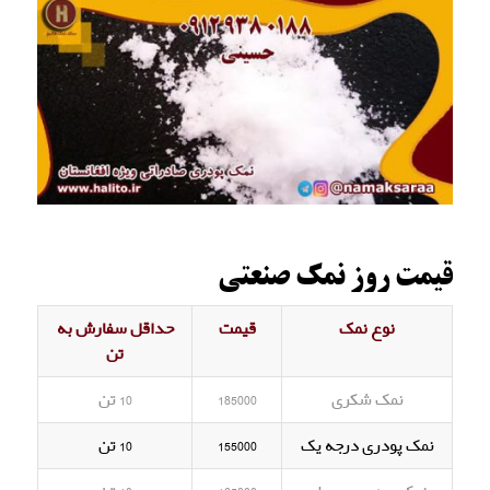
قیمت روز نمک صنعتی
نوع نمک
قیمت
حداقل سفارش به
تن
نمک شکری
185000
10 تن
نمک پودری درجه یک
155000
10 تن