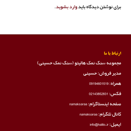
برای نوشتن دیدگاه باید
وارد بشوید
.
ارتباط با ما
مجموعه سنگ نمک هالیتو (سنگ نمک حسینی)
مدیر فروش: حسینی
همراه:
09194601519
فکس:
02143852831
صفحه اینستاگرام:
namaksaraa
کانال تلگرام:
namaksaraa
ایمیل: info@halito.ir