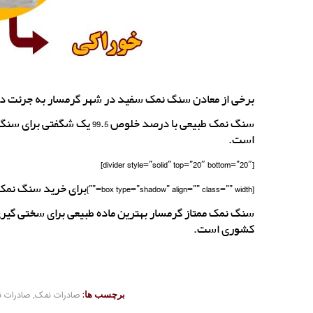
برخی از معادن سنگ نمک سفید در شهر گرمسار به جرئت در دن
سنگ نمک طبیعی با درصد خلوص
است.
[divider style=”solid” top=”20″ bottom=”20″]
[box type=”shadow” align=”” class=”” width=””]برای خرید سنگ نمک سختی گیر صادراتی گرمسار تماس بگیرید[/box]
سنگ نمک ممتاز گرمسار بهترین ماده طبیعی برای سختی گیری و
کشوری است.
برچسب ها:
صادرات نمک
,
صادرات ن