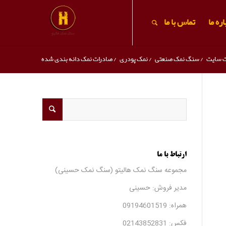
ره ما
تماس با ما
ت سایت
/
سنگ نمک صنعتی
/
نمک پودری
/
صادرات نمک دانه بندی شده
ارتباط با ما
مجموعه سنگ نمک هالیتو (سنگ نمک حسینی)
مدیر فروش: حسینی
همراه:
09194601519
فکس:
02143852831