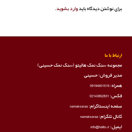
برای نوشتن دیدگاه باید
وارد بشوید
.
ارتباط با ما
مجموعه سنگ نمک هالیتو (سنگ نمک حسینی)
مدیر فروش: حسینی
همراه:
09194601519
فکس:
02143852831
صفحه اینستاگرام:
namaksaraa
کانال تلگرام:
namaksaraa
ایمیل: info@halito.ir