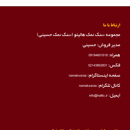
ارتباط با ما
مجموعه سنگ نمک هالیتو (سنگ نمک حسینی)
مدیر فروش: حسینی
همراه:
09194601519
فکس:
02143852831
صفحه اینستاگرام:
namaksaraa
کانال تلگرام:
namaksaraa
ایمیل: info@halito.ir