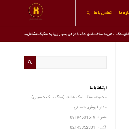
ره ما
تماس با ما
اتاق نمک
/
هزینه ساخت اتاق نمک با طراحی بسیار زیبا به تفکیک مشاغل...
ارتباط با ما
مجموعه سنگ نمک هالیتو (سنگ نمک حسینی)
مدیر فروش: حسینی
همراه:
09194601519
فکس:
02143852831