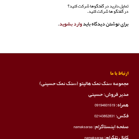
تمایل دارید در گفتگوها شرکت کنید؟
در گفتگو ها شرکت کنید.
برای نوشتن دیدگاه باید
وارد بشوید
.
ارتباط با ما
مجموعه سنگ نمک هالیتو (سنگ نمک حسینی)
مدیر فروش: حسینی
همراه:
09194601519
فکس:
02143852831
صفحه اینستاگرام:
namaksaraa
کانال تلگرام:
namaksaraa