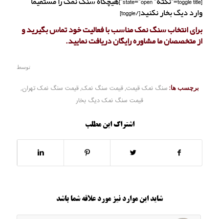
[toggle title=”نکته” state=”open”]هیچگاه سنگ نمک را مستقیما
وارد دیگ بخار نکنید[/toggle]
برای انتخاب سنگ نمک مناسب با فعالیت خود تماس بگیرید و
از متخصصان ما مشاوره رایگان دریافت نمایید.
توسط
برچسب ها:
سنگ نمک قیمت
,
قیمت سنگ نمک
,
قیمت سنگ نمک تهران
,
قیمت سنگ نمک دیگ بخار
اشتراک این مطلب
شاید این موارد نیز مورد علاقه شما باشد