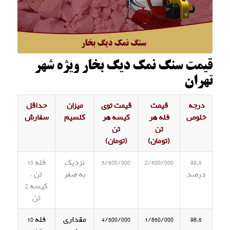
قیمت سنگ نمک دیگ بخار ویژه شهر
تهران
درجه
قیمت
قیمت توی
میزان
حداقل
خلوص
فله هر
کیسه هر
کلسیم
سفارش
تن
تن
(تومان)
(تومان)
99.5
2/500/000
5/500/000
نزدیک
فله 10
درصد
به صفر
تن –
کیسه 2
تن
98.5
1/850/000
4/500/000
مقداری
فله 10