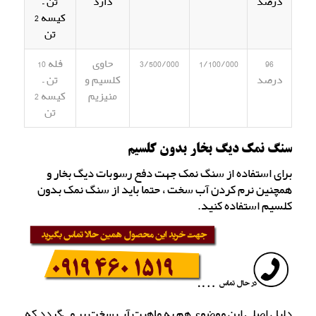
درصد
دارد
تن –
کیسه 2
تن
96
1/100/000
3/500/000
حاوی
فله 10
درصد
کلسیم و
تن –
منیزیم
کیسه 2
تن
سنگ نمک دیگ بخار بدون کلسیم
برای استفاده از سنگ نمک جهت دفع رسوبات دیگ بخار و
همچنین نرم کردن آب سخت ، حتما باید از سنگ نمک بدون
کلسیم استفاده کنید.
دلیل اصلی این موضوع هم به ماهیت آب سخت بر می‌گردد که