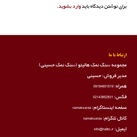
برای نوشتن دیدگاه باید
وارد بشوید
.
ارتباط با ما
مجموعه سنگ نمک هالیتو (سنگ نمک حسینی)
مدیر فروش: حسینی
همراه:
09194601519
فکس:
02143852831
صفحه اینستاگرام:
namaksaraa
کانال تلگرام:
namaksaraa
ایمیل: info@halito.ir