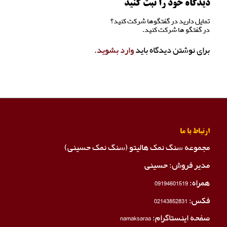
دیدگاه خود را ثبت کنید
تمایل دارید در گفتگوها شرکت کنید؟
در گفتگو ها شرکت کنید.
برای نوشتن دیدگاه باید
وارد بشوید
.
ارتباط با ما
مجموعه سنگ نمک هالیتو (سنگ نمک حسینی)
مدیر فروش: حسینی
همراه:
09194601519
فکس:
02143852831
صفحه اینستاگرام:
namaksaraa