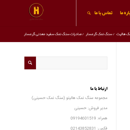
ره ما
تماس با ما
ک هالیت
/
سنگ نمک گرمسار
/
صادرات سنگ نمک سفید معدنی گرمسار
ارتباط با ما
مجموعه سنگ نمک هالیتو (سنگ نمک حسینی)
مدیر فروش: حسینی
همراه:
09194601519
فکس:
02143852831