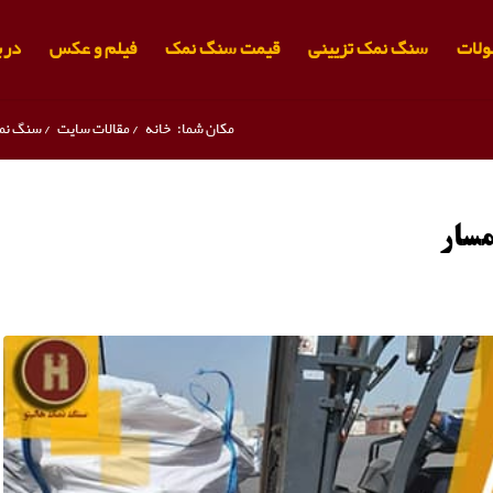
لات
سنگ نمک تزیینی
قیمت سنگ نمک
فیلم و عکس
دربا
مکان شما:
خانه
/
مقالات سایت
/
سنگ نم
سار