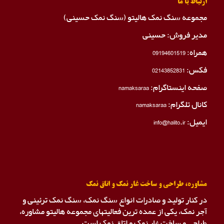
ارتباط با ما
مجموعه سنگ نمک هالیتو (سنگ نمک حسینی)
مدیر فروش: حسینی
همراه:
09194601519
فکس:
02143852831
صفحه اینستاگرام:
namaksaraa
کانال تلگرام:
namaksaraa
ایمیل: info@halito.ir
مشاوره، طراحی و ساخت غار نمک و اتاق نمک
در کنار تولید و صادرات انواع سنگ نمک، سنگ نمک ترئینی و
آجر نمک، یکی از عمده ترین فعالیتهای مجموعه هالیتو مشاوره،
طراحی و ساخت غار نمک و اتاق نمک است.