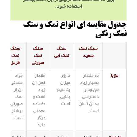
استفاده شود.
جدول مقایسه ای انواع نمک و سنگ
نمک رنگی
سنگ نمک
سنگ
سنگ
سنگ
سفید
نمک آبی
نمک
نمک
صورتی
قرمز
مزایا
به مقدار
دارای
مقدار
مواد
بسیار زیاد
میزان
آهن آن
معدنی
موجود و
پتاسیم
زیاد
آن از
دسترسی
بالایی
است و
نمک
به آن آسان
است
84 ماده
صورتی
است
معدنی
بیشتر
دیگر
است
دارد