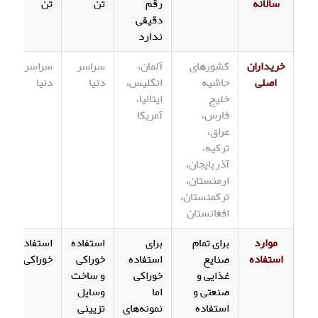
سالانه
رقم
تن
تن
دقیقی
ندارد
خریداران
کشورهای
آلمان،
سراسر
سراسر
اصلی
حاشیه
انگلیس،
دنیا
دنیا
خلیج
ایتالیا،
فارس،
آمریکا
عراق،
ترکیه،
آذربایجان،
ارمنستان،
ترکمنستان،
افغانستان
موارد
برای تمام
برای
استفاده
استفاده
استفاده
صنایع
استفاده
خوراکی
خوراکی
غذایی و
خوراکی
و ساخت
صنعتی و
اما
وسایل
استفاده
نمونه‌های
تزیینی