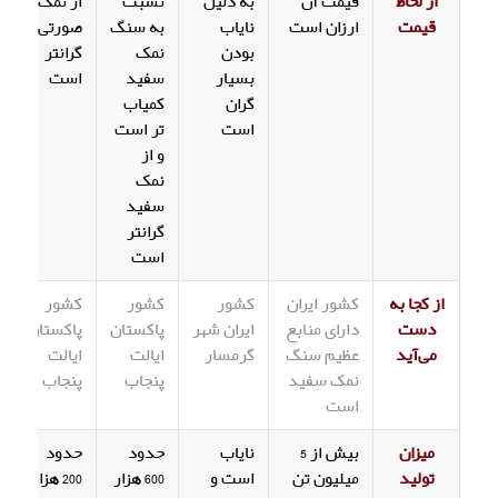
از لحاظ
قیمت آن
به دلیل
نسبت
از نمک
قیمت
ارزان است
نایاب
به سنگ
صورتی
بودن
نمک
گرانتر
بسیار
سفید
است
گران
کمیاب
است
تر است
و از
نمک
سفید
گرانتر
است
از کجا به
کشور ایران
کشور
کشور
کشور
دست
دارای منابع
ایران شهر
پاکستان
پاکستان
می‌آید
عظیم سنگ
گرمسار
ایالت
ایالت
نمک سفید
پنجاب
پنجاب
است
میزان
بیش از 5
نایاب
حدود
حدود
تولید
میلیون تن
است و
600 هزار
200 هزار